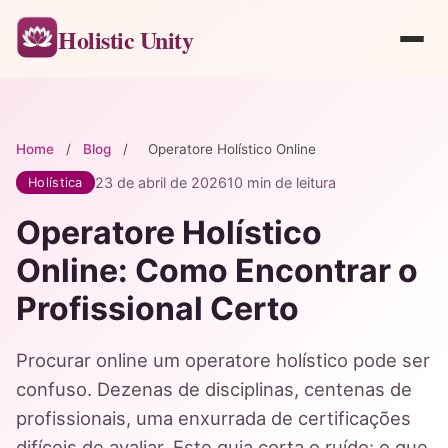
Holistic Unity
Home
/
Blog
/
Operatore Holístico Online
23 de abril de 2026
10 min de leitura
Holística
Operatore Holístico
Online: Como Encontrar o
Profissional Certo
Procurar online um operatore holístico pode ser
confuso. Dezenas de disciplinas, centenas de
profissionais, uma enxurrada de certificações
difíceis de avaliar. Este guia corta o ruído: o que