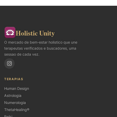
Holistic Unity
O mercado de bem-estar holistico que une
terapeutas verificados e buscadores, uma
sessao de cada vez.
TERAPIAS
Human Design
Astrologia
Numerologia
ThetaHealing®
Reiki