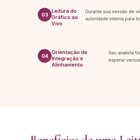
Leitura do
Durante sua sessão de ví
03
Gráfico ao
autoridade interna para t
Vivo
Orientação de
Seu analista f
04
Integração e
esperar versus
Alinhamento
Benefícios de uma Lei