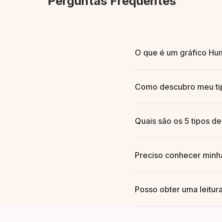
Perguntas Frequentes
O que é um gráfico Hu
Um Gráfico do Corpo criad
Como descubro meu ti
canais e portais, reveland
Seu tipo é determinado p
Quais são os 5 tipos d
Unity e eles criarão seu 
Manifestante, Gerador, Ge
Preciso conhecer minh
navegar na vida e intera
Sim, sua hora de nascime
Posso obter uma leitur
profissional pode trabal
Absolutamente. Todas as 