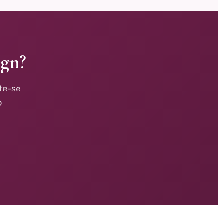
ign?
cte-se
o