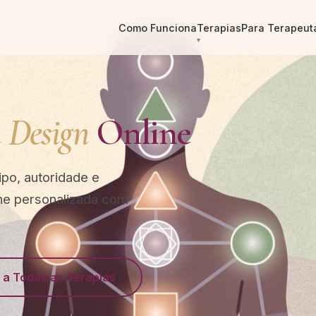
Como Funciona
Terapias
Para Terapeut
Design
Online
po, autoridade e
ne personalizada com
r a Todas as Terapias