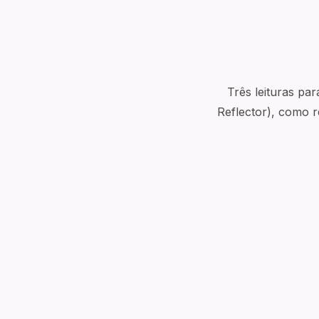
que você possa se conect
Três leituras pa
Reflector), como 