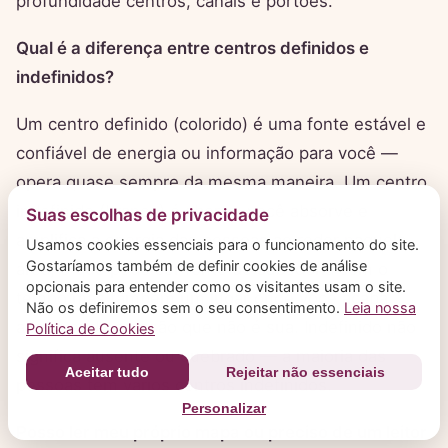
profundidade centros, canais e portões.
Qual é a diferença entre centros definidos e
indefinidos?
Um centro definido (colorido) é uma fonte estável e
confiável de energia ou informação para você —
opera quase sempre da mesma maneira. Um centro
indefinido (branco) é aberto: você absorve e
Suas escolhas de privacidade
amplifica a energia das pessoas ao redor naquela
Usamos cookies essenciais para o funcionamento do site.
Gostaríamos também de definir cookies de análise
área, o que pode ser fonte de sabedoria com o
opcionais para entender como os visitantes usam o site.
tempo mas também um lugar onde você acaba
Não os definiremos sem o seu consentimento.
Leia nossa
absorvendo pressão que não é sua. Indefinido não
Política de Cookies
significa ausente ou quebrado — a maioria das
Aceitar tudo
Rejeitar não essenciais
pessoas tem vários centros indefinidos.
Personalizar
Posso ler meu próprio mapa ou preciso de um leitor