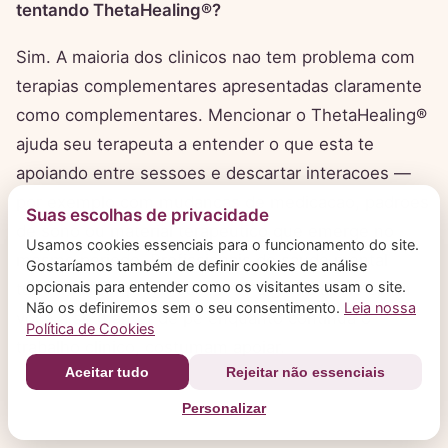
tentando ThetaHealing®?
Sim. A maioria dos clinicos nao tem problema com
terapias complementares apresentadas claramente
como complementares. Mencionar o ThetaHealing®
ajuda seu terapeuta a entender o que esta te
apoiando entre sessoes e descartar interacoes —
por exemplo com mudancas de medicacao, padroes
Suas escolhas de privacidade
de sono ou material terapeutico que emerge no
Usamos cookies essenciais para o funcionamento do site.
mesmo periodo. Profissionais de saude mental
Gostaríamos também de definir cookies de análise
opcionais para entender como os visitantes usam o site.
tendem a ser pragmaticos: se algo de apoio ajuda
Não os definiremos sem o seu consentimento.
Leia nossa
voce a se manter de pe enquanto continua o
Política de Cookies
trabalho clinico, costumam apoiar.
Aceitar tudo
Rejeitar não essenciais
Personalizar